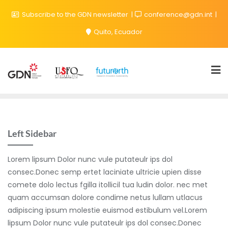
Subscribe to the GDN newsletter
conference@gdn.int
Quito, Ecuador
Left Sidebar
Lorem lipsum Dolor nunc vule putateulr ips dol
consec.Donec semp ertet laciniate ultricie upien disse
comete dolo lectus fgilla itollicil tua ludin dolor. nec met
quam accumsan dolore condime netus lullam utlacus
adipiscing ipsum molestie euismod estibulum vel.Lorem
lipsum Dolor nunc vule putateulr ips dol consec.Donec